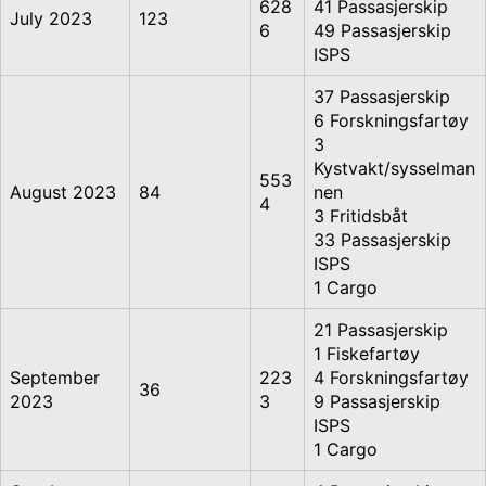
628
41 Passasjerskip
July 2023
123
6
49 Passasjerskip
ISPS
37 Passasjerskip
6 Forskningsfartøy
3
Kystvakt/sysselman
553
August 2023
84
nen
4
3 Fritidsbåt
33 Passasjerskip
ISPS
1 Cargo
21 Passasjerskip
1 Fiskefartøy
September
223
4 Forskningsfartøy
36
2023
3
9 Passasjerskip
ISPS
1 Cargo