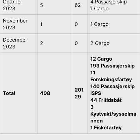
October
4 Passasjerskip
5
62
2023
1 Cargo
November
1
0
1 Cargo
2023
December
2
0
2 Cargo
2023
12 Cargo
193 Passasjerskip
11
Forskningsfartøy
140 Passasjerskip
201
Total
408
ISPS
29
44 Fritidsbåt
3
Kystvakt/sysselma
nnen
1 Fiskefartøy